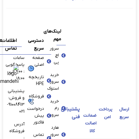
لینک‌های
مهم
م
دسترسی
اطلاعات
سریع
تماس
سرور
اچ
صفحه
ساعات
پی
اصلی
پاسخگویی
: ۹:00 الی
خرید
تاریخچه
۱۸:00
سرور
HPE
استوک
پشتیبانی
فروشگاه
و فروش:
خرید
91008413-
رم
درخواست
پشتیبانی
ارسال
پرداخت
021
سرور
ضمانت
پیش
فنی
سریع
امن
فاکتور
اصالت
آدرس
هارد
کالا
فروشگاه
سرور
تماس
: